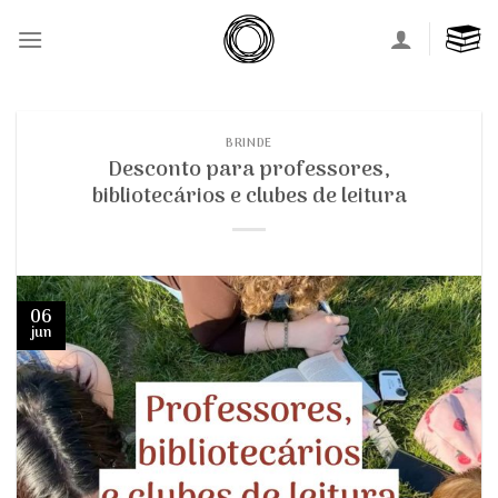
Skip
to
content
BRINDE
Desconto para professores,
bibliotecários e clubes de leitura
06
jun