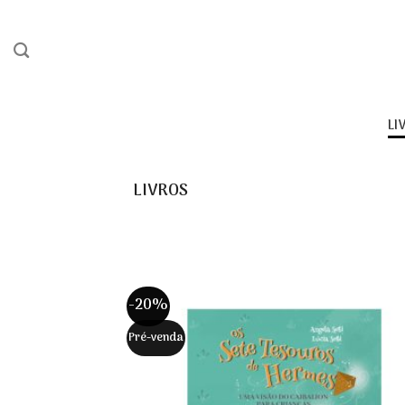
Skip
to
content
LI
LIVROS
-20%
Pré-venda
Adici
na li
d
dese