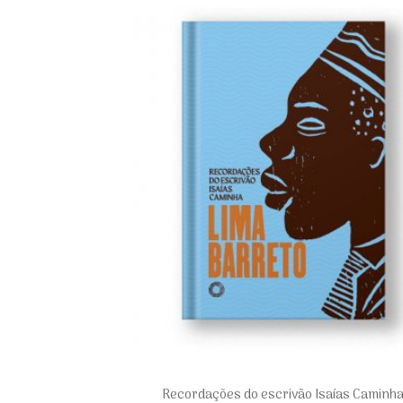
Adici
na li
d
dese
+
Recordações do escrivão Isaías Caminh