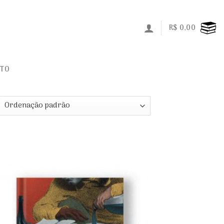
R$
0,00
ATO
Adicionar
na lista
de
desejos