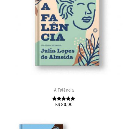
+
+
A Falência
R$
80,00
Avaliação
5.00
de 5