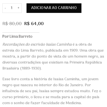
Recordações do escrivão Isaías Caminha quantidade
ADICIONAR AO CARRINHO
Alternative:
O
O
R$
80,00
R$
64,00
preço
preço
original
atual
era:
é:
Por
Lima Barreto
R$ 80,00.
R$ 64,00.
Recordações do escrivão Isaías Caminha
é a obra de
estreia do Lima Barreto, publicada em 1909. Uma obra que
mostra, a partir do ponto de vista de um homem negro, as
diversas contradições que existiam na Primeira República
Brasileira (1889-1930).
Esse livro conta a história de Isaías Caminha, um jovem
negro que nasceu no interior do Rio de Janeiro. Por
influência de seu pai, Isaías sempre estudou muito. Fez o
curso primário, o liceu e se muda para a capital do país
com o sonho de fazer faculdade de Medicina.