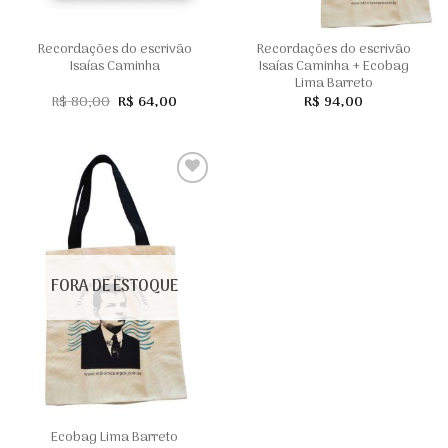
Recordações do escrivão
Recordações do escrivão
Isaías Caminha
Isaías Caminha + Ecobag
Lima Barreto
O
O
R$
80,00
R$
64,00
R$
94,00
preço
preço
original
atual
era:
é:
R$ 80,00.
R$ 64,00.
Adicionar
na lista
de
desejos
FORA DE ESTOQUE
Ecobag Lima Barreto